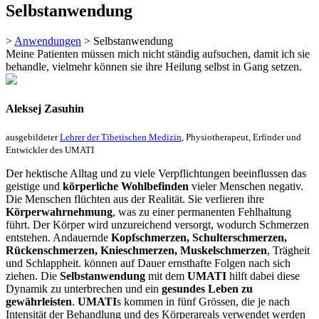
Selbstanwendung
>
Anwendungen
>
Selbstanwendung
Meine Patienten müssen mich nicht ständig aufsuchen, damit ich sie
behandle, vielmehr können sie ihre Heilung selbst in Gang setzen.
Aleksej Zasuhin
ausgebildeter
Lehrer der Tibetischen Medizin
, Physiotherapeut, Erfinder und
Entwickler des UMATI
Der hektische Alltag und zu viele Verpflichtungen beeinflussen das
geistige und
körperliche Wohlbefinden
vieler Menschen negativ.
Die Menschen flüchten aus der Realität. Sie verlieren ihre
Körperwahrnehmung
, was zu einer permanenten Fehlhaltung
führt. Der Körper wird unzureichend versorgt, wodurch Schmerzen
entstehen. Andauernde
Kopfschmerzen, Schulterschmerzen,
Rückenschmerzen, Knieschmerzen, Muskelschmerzen
, Trägheit
und Schlappheit. können auf Dauer ernsthafte Folgen nach sich
ziehen. Die
Selbstanwendung
mit dem
UMATI
hilft dabei diese
Dynamik zu unterbrechen und ein
gesundes Leben zu
gewährleisten
.
UMATI
s kommen in fünf Grössen, die je nach
Intensität der Behandlung und des Körperareals verwendet werden