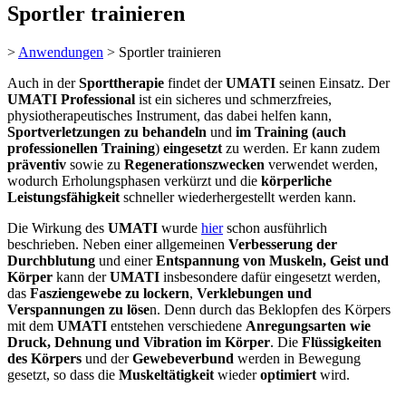
Sportler trainieren
>
Anwendungen
>
Sportler trainieren
Auch in der
Sporttherapie
findet der
UMATI
seinen Einsatz. Der
UMATI Professional
ist ein sicheres und schmerzfreies,
physiotherapeutisches Instrument, das dabei helfen kann,
Sportverletzungen zu behandeln
und
im Training (auch
professionellen
Training
)
eingesetzt
zu werden. Er kann zudem
präventiv
sowie zu
Regenerationszwecken
verwendet werden,
wodurch Erholungsphasen verkürzt und die
körperliche
Leistungsfähigkeit
schneller wiederhergestellt werden kann.
Die Wirkung des
UMATI
wurde
hier
schon ausführlich
beschrieben. Neben einer allgemeinen
Verbesserung der
Durchblutung
und einer
Entspannung von Muskeln, Geist und
Körper
kann der
UMATI
insbesondere dafür eingesetzt werden,
das
Fasziengewebe zu lockern
,
Verklebungen und
Verspannungen zu löse
n. Denn durch das Beklopfen des Körpers
mit dem
UMATI
entstehen verschiedene
Anregungsarten wie
Druck, Dehnung und Vibration im Körper
. Die
Flüssigkeiten
des Körpers
und der
Gewebeverbund
werden in Bewegung
gesetzt, so dass die
Muskeltätigkeit
wieder
optimiert
wird.