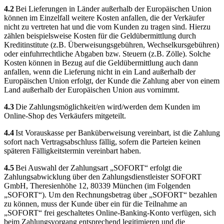
4.2
Bei Lieferungen in Länder außerhalb der Europäischen Union
können im Einzelfall weitere Kosten anfallen, die der Verkäufer
nicht zu vertreten hat und die vom Kunden zu tragen sind. Hierzu
zählen beispielsweise Kosten für die Geldübermittlung durch
Kreditinstitute (z.B. Überweisungsgebühren, Wechselkursgebühren)
oder einfuhrrechtliche Abgaben bzw. Steuern (z.B. Zölle). Solche
Kosten können in Bezug auf die Geldübermittlung auch dann
anfallen, wenn die Lieferung nicht in ein Land außerhalb der
Europäischen Union erfolgt, der Kunde die Zahlung aber von einem
Land außerhalb der Europäischen Union aus vornimmt.
4.3
Die Zahlungsmöglichkeit/en wird/werden dem Kunden im
Online-Shop des Verkäufers mitgeteilt.
4.4
Ist Vorauskasse per Banküberweisung vereinbart, ist die Zahlung
sofort nach Vertragsabschluss fällig, sofern die Parteien keinen
späteren Fälligkeitstermin vereinbart haben.
4.5
Bei Auswahl der Zahlungsart „SOFORT“ erfolgt die
Zahlungsabwicklung über den Zahlungsdienstleister SOFORT
GmbH, Theresienhöhe 12, 80339 München (im Folgenden
„SOFORT“). Um den Rechnungsbetrag über „SOFORT“ bezahlen
zu können, muss der Kunde über ein für die Teilnahme an
„SOFORT“ frei geschaltetes Online-Banking-Konto verfügen, sich
beim Zahlungsvorgang entsprechend legitimieren und die