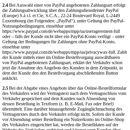
2.4
Bei Auswahl einer von PayPal angebotenen Zahlungsart erfolgt
die Zahlungsabwicklung über den Zahlungsdienstleister PayPal
(Europe) S.à r.l. et Cie, S.C.A., 22-24 Boulevard Royal, L-2449
Luxembourg (im Folgenden: „PayPal“), unter Geltung der PayPal-
Nutzungsbedingungen, einsehbar unter
https://www.paypal.com/de/webapps/mpp/ua/useragreement-full
oder – falls der Kunde nicht über ein PayPal-Konto verfügt – unter
Geltung der Bedingungen für Zahlungen ohne PayPal-Konto,
einsehbar unter
https://www.paypal.com/de/webapps/mpp/ua/privacywax-full. Zahlt
der Kunde mittels einer im Online-Bestellvorgang auswählbaren
von PayPal angebotenen Zahlungsart, erklärt der Verkäufer schon
jetzt die Annahme des Angebots des Kunden in dem Zeitpunkt, in
dem der Kunde den den Bestellvorgang abschließenden Button
anklickt.
2.5
Bei der Abgabe eines Angebots über das Online-Bestellformular
des Verkäufers wird der Vertragstext nach dem Vertragsschluss vom
Verkäufer gespeichert und dem Kunden nach Absendung von
dessen Bestellung in Textform (z. B. E-Mail, Fax oder Brief)
übermittelt. Eine darüber hinausgehende Zugänglichmachung des
Vertragstextes durch den Verkäufer erfolgt nicht. Sofern der Kunde
vor Absendung seiner Bestellung ein Nutzerkonto im Online-Shop
des Verkäufers eingerichtet hat, werden die Bestelldaten auf der
Website des Verkäufers archiviert und können vom Kunden über