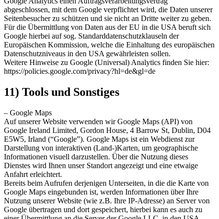
Google Analytics einen Auftragsverarbeitungsvertrag
abgeschlossen, mit dem Google verpflichtet wird, die Daten unserer
Seitenbesucher zu schützen und sie nicht an Dritte weiter zu geben.
Für die Übermittlung von Daten aus der EU in die USA beruft sich
Google hierbei auf sog. Standarddatenschutzklauseln der
Europäischen Kommission, welche die Einhaltung des europäischen
Datenschutzniveaus in den USA gewährleisten sollen.
Weitere Hinweise zu Google (Universal) Analytics finden Sie hier:
https://policies.google.com/privacy?hl=de&gl=de
11) Tools und Sonstiges
– Google Maps
Auf unserer Website verwenden wir Google Maps (API) von
Google Ireland Limited, Gordon House, 4 Barrow St, Dublin, D04
E5W5, Irland (“Google”). Google Maps ist ein Webdienst zur
Darstellung von interaktiven (Land-)Karten, um geographische
Informationen visuell darzustellen. Über die Nutzung dieses
Dienstes wird Ihnen unser Standort angezeigt und eine etwaige
Anfahrt erleichtert.
Bereits beim Aufrufen derjenigen Unterseiten, in die die Karte von
Google Maps eingebunden ist, werden Informationen über Ihre
Nutzung unserer Website (wie z.B. Ihre IP-Adresse) an Server von
Google übertragen und dort gespeichert, hierbei kann es auch zu
einer Übermittlung an die Server der Google LLC. in den USA