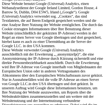
Diese Website benutzt Google (Universal) Analytics, einen
Webanalysedienst der Google Ireland Limited, Gordon House, 4
Barrow St, Dublin, D04 E5W5, Irland („Google“). Google
(Universal) Analytics verwendet sog. „Cookies“, das sind
Textdateien, die auf Ihrem Endgerät gespeichert werden und die
eine Analyse Ihrer Nutzung der Website ermöglichen. Die durch das
Cookie erzeugten Informationen über Ihre Benutzung dieser
Website (einschließlich der gekürzten IP-Adresse) werden in der
Regel an einen Server von Google übertragen und dort gespeichert,
hierbei kann es auch zu einer Übermittlung an die Server der
Google LLC. in den USA kommen.
Diese Website verwendet Google (Universal) Analytics
ausschließlich mit der Erweiterung „_anonymizeIp()“, die eine
Anonymisierung der IP-Adresse durch Kürzung sicherstellt und eine
direkte Personenbeziehbarkeit ausschließt. Durch die Erweiterung
wird Ihre IP-Adresse von Google innerhalb von Mitgliedstaaten der
Europäischen Union oder in anderen Vertragsstaaten des
Abkommens über den Europäischen Wirtschaftsraum zuvor gekürzt.
Nur in Ausnahmefällen wird die volle IP-Adresse an einen Server
von Google LLC.in den USA übertragen und dort gekürzt. In
unserem Auftrag wird Google diese Informationen benutzen, um
Ihre Nutzung der Website auszuwerten, um Reports über die
Websiteaktivitäten zusammenzustellen und um weitere mit der
Websitenutzung und der Internetnutzung verbundene
Dienstleistungen uns gegenüber zu erbringen. Dabei wird die im