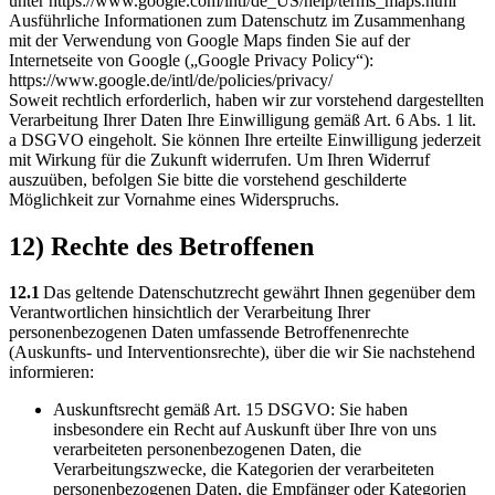
unter https://www.google.com/intl/de_US/help/terms_maps.html
Ausführliche Informationen zum Datenschutz im Zusammenhang
mit der Verwendung von Google Maps finden Sie auf der
Internetseite von Google („Google Privacy Policy“):
https://www.google.de/intl/de/policies/privacy/
Soweit rechtlich erforderlich, haben wir zur vorstehend dargestellten
Verarbeitung Ihrer Daten Ihre Einwilligung gemäß Art. 6 Abs. 1 lit.
a DSGVO eingeholt. Sie können Ihre erteilte Einwilligung jederzeit
mit Wirkung für die Zukunft widerrufen. Um Ihren Widerruf
auszuüben, befolgen Sie bitte die vorstehend geschilderte
Möglichkeit zur Vornahme eines Widerspruchs.
12) Rechte des Betroffenen
12.1
Das geltende Datenschutzrecht gewährt Ihnen gegenüber dem
Verantwortlichen hinsichtlich der Verarbeitung Ihrer
personenbezogenen Daten umfassende Betroffenenrechte
(Auskunfts- und Interventionsrechte), über die wir Sie nachstehend
informieren:
Auskunftsrecht gemäß Art. 15 DSGVO: Sie haben
insbesondere ein Recht auf Auskunft über Ihre von uns
verarbeiteten personenbezogenen Daten, die
Verarbeitungszwecke, die Kategorien der verarbeiteten
personenbezogenen Daten, die Empfänger oder Kategorien