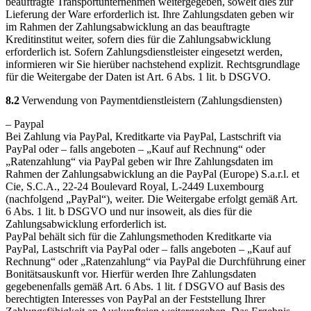
beauftragte Transportunternehmen weitergegeben, soweit dies zur
Lieferung der Ware erforderlich ist. Ihre Zahlungsdaten geben wir
im Rahmen der Zahlungsabwicklung an das beauftragte
Kreditinstitut weiter, sofern dies für die Zahlungsabwicklung
erforderlich ist. Sofern Zahlungsdienstleister eingesetzt werden,
informieren wir Sie hierüber nachstehend explizit. Rechtsgrundlage
für die Weitergabe der Daten ist Art. 6 Abs. 1 lit. b DSGVO.
8.2
Verwendung von Paymentdienstleistern (Zahlungsdiensten)
– Paypal
Bei Zahlung via PayPal, Kreditkarte via PayPal, Lastschrift via
PayPal oder – falls angeboten – „Kauf auf Rechnung“ oder
„Ratenzahlung“ via PayPal geben wir Ihre Zahlungsdaten im
Rahmen der Zahlungsabwicklung an die PayPal (Europe) S.a.r.l. et
Cie, S.C.A., 22-24 Boulevard Royal, L-2449 Luxembourg
(nachfolgend „PayPal“), weiter. Die Weitergabe erfolgt gemäß Art.
6 Abs. 1 lit. b DSGVO und nur insoweit, als dies für die
Zahlungsabwicklung erforderlich ist.
PayPal behält sich für die Zahlungsmethoden Kreditkarte via
PayPal, Lastschrift via PayPal oder – falls angeboten – „Kauf auf
Rechnung“ oder „Ratenzahlung“ via PayPal die Durchführung einer
Bonitätsauskunft vor. Hierfür werden Ihre Zahlungsdaten
gegebenenfalls gemäß Art. 6 Abs. 1 lit. f DSGVO auf Basis des
berechtigten Interesses von PayPal an der Feststellung Ihrer