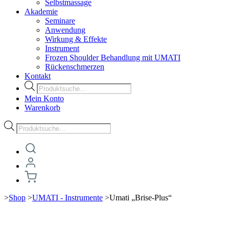
Selbstmassage
Akademie
Seminare
Anwendung
Wirkung & Effekte
Instrument
Frozen Shoulder Behandlung mit UMATI
Rückenschmerzen
Kontakt
Products
search
Mein Konto
Warenkorb
Products
search
>
Shop
>
UMATI - Instrumente
>
Umati „Brise-Plus“