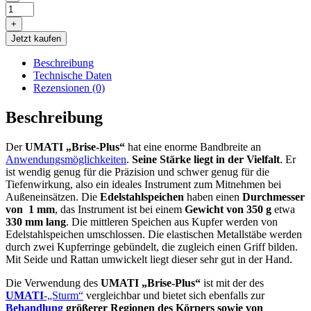
Umati
"Brise-
+
Plus"
Jetzt kaufen
Menge
Beschreibung
Technische Daten
Rezensionen (0)
Beschreibung
Der
UMATI „Brise-Plus“
hat eine enorme Bandbreite an
Anwendungsmöglichkeiten
.
Seine Stärke liegt in der Vielfalt
. Er
ist wendig genug für die Präzision und schwer genug für die
Tiefenwirkung, also ein ideales Instrument zum Mitnehmen bei
Außeneinsätzen. Die
Edelstahlspeichen
haben einen
Durchmesser
von 1 mm
, das Instrument ist bei einem
Gewicht von 350 g
etwa
330 mm lang
. Die mittleren Speichen aus Kupfer werden von
Edelstahlspeichen umschlossen. Die elastischen Metallstäbe werden
durch zwei Kupferringe gebündelt, die zugleich einen Griff bilden.
Mit Seide und Rattan umwickelt liegt dieser sehr gut in der Hand.
Die Verwendung des
UMATI „Brise-Plus“
ist mit der des
UMATI
-„Sturm“
vergleichbar und bietet sich ebenfalls zur
Behandlung
größerer Regionen des Körpers sowie von