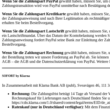
Wenn Sie die Zahlungsart PayPal
gewählt haben, müssen Sie, um den
Zahlungstransaktion wird von PayPal unmittelbar nach Bestätigung d
Wenn Sie die Zahlungsart Kreditkarte
gewählt haben, müssen Sie, 
der Zahlungsanweisung und nach Ihrer Legitimation als rechtmäßiger
erhalten Sie beim Bestellvorgang.
Wenn Sie die Zahlungsart Lastschrift
gewählt haben, müssen Sie, u
ein Lastschriftmandat. Über das Datum der Kontobelastung werden Sie
Zahlungsanweisung fordert PayPal seine Bank zur Einleitung der Zahl
Bestellvorgang.
Wenn Sie die Zahlungsart Rechnung
gewählt haben, müssen Sie, u
der Bestellung treten wir unsere Forderung an PayPal ab. Sie können
AGB – die AGB und die Datenschutzerklärung von PayPal. Weitere 
SOFORT by Klarna
In Zusammenarbeit mit Klarna Bank AB (publ), Sveavägen 46, 111 34
Rechnung:
Die Zahlungsfrist beträgt 14 Tage ab Versand der 
Rechnungskauf für Lieferungen nach Deutschland finden Sie unt
https://cdn.klarna.com/1.0/shared/content/legal/terms/EID/de_a
Ratenkauf (nur in Deutschland verfügbar)
: Mit dem Finanz