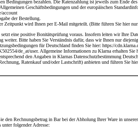
enen Bedingungen bezahlen. Die Ratenzahlung ist jeweils zum Ende d
r Allgemeinen Geschäftsbedingungen und der europäischen Standardinfor
e/account
bgabe der Bestellung.
Zeitpunkt wird Ihnen per E-Mail mitgeteilt. (Bitte führen Sie hier nu
setzt eine positive Bonitätsprüfung voraus. Insofern leiten wir Ihr
weiter. Bitte haben Sie Verständnis dafür, dass wir Ihnen nur diejeni
tzungsbedingungen für Deutschland finden Sie hier: https://cdn.klarna
rms/K502554/de_at/user. Allgemeine Informationen zu Klarna erhalten S
sprechend den Angaben in Klarnas Datenschutzbestimmung Deutschland
Rechnung, Ratenkauf und/oder Lastschrift) anbieten und führen Sie hie
e den Rechnungsbetrag in Bar bei der Abholung Ihrer Ware in unserer G
 unter folgender Adresse: