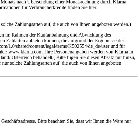
es Monats nach Übersendung einer Monatsrechnung durch Klarna
mationen für Verbraucherkredite finden Sie hier:
r solche Zahlungsarten auf, die auch von Ihnen angeboten werden.)
e Daten im Rahmen der Kaufanbahnung und Abwicklung des
gen Zahlarten anbieten können, die aufgrund der Ergebnisse der
.com/1.0/shared/content/legal/terms/K502554/de_de/user und für
ie hier: www.klarna.com. Ihre Personenangaben werden von Klarna in
/ Österreich behandelt.( Bitte fügen Sie diesen Absatz nur hinzu,
r nur solche Zahlungsarten auf, die auch von Ihnen angeboten
eschäftsadresse. Bitte beachten Sie, dass wir Ihnen die Ware nur