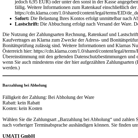
jedoch 6,95 EUR) oder unter den sonst in der Kasse angegeb
fällig. Weitere Informationen zum Ratenkauf einschließlich de
https://cdn.klarna.com/1.0/shared/content/legal/terms/EID/de_d
Sofort:
Die Belastung Ihres Kontos erfolgt unmittelbar nach A
Lastschrift:
Die Abbuchung erfolgt nach Versand der Ware. Der 
Die Nutzung der Zahlungsarten Rechnung, Ratenkauf und Lastschrift 
Kaufvertrages an Klarna zum Zwecke der Adress- und Bonitätsprüfung 
Bonitätsprüfung zulässig sind. Weitere Informationen und Klarnas Nu
Österreich hier: https://cdn.klarna.com/1.0/shared/content/legal/te
Übereinstimmung mit den geltenden Datenschutzbestimmungen und ent
wenn Sie auch mindestens eine der hier aufgezählten Zahlungsarten (
werden.)
Barzahlung bei Abholung
Fälligkeit der Zahlung: Bei Abholung der Ware
Rabatt: kein Rabatt
Kosten: kein Kosten
Wählen Sie die Zahlungsart „Barzahlung bei Abholung“ und zahlen Si
nach vorheriger Terminabsprache aushändigen können. Sie finden uns
UMATI GmbH