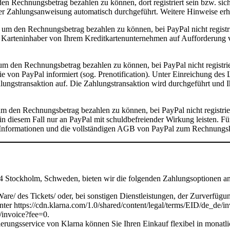
 Rechnungsbetrag bezahlen zu können, dort registriert sein bzw. sich 
er Zahlungsanweisung automatisch durchgeführt. Weitere Hinweise erha
um den Rechnungsbetrag bezahlen zu können, bei PayPal nicht registri
 Karteninhaber von Ihrem Kreditkartenunternehmen auf Aufforderung v
m den Rechnungsbetrag bezahlen zu können, bei PayPal nicht registrie
 von PayPal informiert (sog. Prenotification). Unter Einreichung des L
ungstransaktion auf. Die Zahlungstransaktion wird durchgeführt und Ih
m den Rechnungsbetrag bezahlen zu können, bei PayPal nicht registrie
 in diesem Fall nur an PayPal mit schuldbefreiender Wirkung leisten. 
Informationen und die vollständigen AGB von PayPal zum Rechnungsk
 Stockholm, Schweden, bieten wir die folgenden Zahlungsoptionen an. 
Ware/ des Tickets/ oder, bei sonstigen Dienstleistungen, der Zurverfü
er https://cdn.klarna.com/1.0/shared/content/legal/terms/EID/de_de/in
t/invoice?fee=0.
ierungsservice von Klarna können Sie Ihren Einkauf flexibel in monat