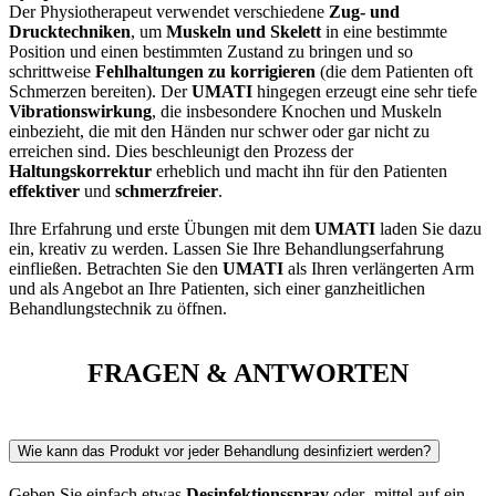
Der Physiotherapeut verwendet verschiedene
Zug- und
Drucktechniken
, um
Muskeln und Skelett
in eine bestimmte
Position und einen bestimmten Zustand zu bringen und so
schrittweise
Fehlhaltungen zu korrigieren
(die dem Patienten oft
Schmerzen bereiten). Der
UMATI
hingegen erzeugt eine sehr tiefe
Vibrationswirkung
, die insbesondere Knochen und Muskeln
einbezieht, die mit den Händen nur schwer oder gar nicht zu
erreichen sind. Dies beschleunigt den Prozess der
Haltungskorrektur
erheblich und macht ihn für den Patienten
effektiver
und
schmerzfreier
.
Ihre Erfahrung und erste Übungen mit dem
UMATI
laden Sie dazu
ein, kreativ zu werden. Lassen Sie Ihre Behandlungserfahrung
einfließen. Betrachten Sie den
UMATI
als Ihren verlängerten Arm
und als Angebot an Ihre Patienten, sich einer ganzheitlichen
Behandlungstechnik zu öffnen.
FRAGEN &
ANTWORTEN
Wie kann das Produkt vor jeder Behandlung desinfiziert werden?
Geben Sie einfach etwas
Desinfektionsspray
oder -mittel auf ein