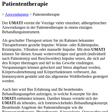
Patiententherapie
>
Anwendungen
>
Patiententherapie
Der
UMATI
vereint die Vorzüge vieler einzelner, althergebrachter
Anwendungen in der Patiententherapie in einem einzigen
Behandlungsinstrument.
Als geschulter Therapeut setzen Sie im Rahmen bekannter
Therapieformen gezielte Impulse: Wärme- oder Kälteimpulse,
Reizimpulse, Vibration oder manuelle Impulse. Mit dem
UMATI
können Sie diesen Ansatz weiterverfolgen und gezielt (individuell
nach Patiententyp und Beschwerden) Impulse setzen, die sich auf
den Körper übertragen und tief in das Gewebe eindringen.
Verspannungen können gelockert und Stress abgebaut werden,
Körperwahrnehmung und Körperfunktionen verbessert, das
Immunsystem gestärkt und das allgemeine Wohlbefinden gesteigert
werden.
Auch hier wird Ihre Erfahrung und Ihr bestehendes
Behandlungsangebot aufzeigen, in welche Konzepte Sie den
UMATI
einbinden können. Darüber hinaus versteht sich der
UMATI
als lebendes, sich fortentwickelndes Behandlungskonzept.
Bestehende Angebote der Patiententherapie wie die
Bioresonanztherapie, Phytotherapie, Kinesiologie, Osteopathie und