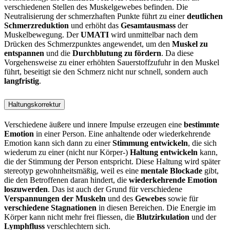
verschiedenen Stellen des Muskelgewebes befinden. Die
Neutralisierung der schmerzhaften Punkte führt zu einer
deutlichen
Schmerzreduktion
und erhöht das
Gesamtausmass
der
Muskelbewegung. Der
UMATI
wird unmittelbar nach dem
Drücken des Schmerzpunktes angewendet, um den
Muskel zu
entspannen
und die
Durchblutung zu fördern
. Da diese
Vorgehensweise zu einer erhöhten Sauerstoffzufuhr in den Muskel
führt, beseitigt sie den Schmerz nicht nur schnell, sondern auch
langfristig
.
Haltungskorrektur
Verschiedene äußere und innere Impulse erzeugen eine
bestimmte
Emotion
in einer Person. Eine anhaltende oder wiederkehrende
Emotion kann sich dann zu einer
Stimmung entwickeln
, die sich
wiederum zu einer (nicht nur Körper-)
Haltung entwickeln
kann,
die der Stimmung der Person entspricht. Diese Haltung wird später
stereotyp gewohnheitsmäßig, weil es eine
mentale Blockade
gibt,
die den Betroffenen daran hindert, die
wiederkehrende Emotion
loszuwerden
. Das ist auch der Grund für verschiedene
Verspannungen der Muskeln
und des
Gewebes
sowie für
verschiedene Stagnationen
in diesen Bereichen. Die Energie im
Körper kann nicht mehr frei fliessen, die
Blutzirkulation
und der
Lymphfluss
verschlechtern sich.