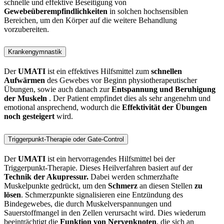
schnelle und effektive Beseitigung von
Gewebeüberempfindlichkeiten
in solchen hochsensiblen
Bereichen, um den Körper auf die weitere Behandlung
vorzubereiten.
Krankengymnastik
Der
UMATI
ist ein effektives Hilfsmittel zum
schnellen
Aufwärmen
des Gewebes vor Beginn physiotherapeutischer
Übungen, sowie auch danach zur
Entspannung und Beruhigung
der Muskeln
. Der Patient empfindet dies als sehr angenehm und
emotional ansprechend, wodurch die
Effektivität der Übungen
noch gesteigert
wird.
Triggerpunkt-Therapie oder Gate-Control
Der
UMATI
ist ein hervorragendes Hilfsmittel bei der
Triggerpunkt-Therapie. Dieses Heilverfahren basiert auf der
Technik der Akupressur.
Dabei werden schmerzhafte
Muskelpunkte gedrückt, um den
Schmerz
an diesen Stellen
zu
lösen
. Schmerzpunkte signalisieren eine Entzündung des
Bindegewebes, die durch Muskelverspannungen und
Sauerstoffmangel in den Zellen verursacht wird. Dies wiederum
beeinträchtigt die
Funktion von Nervenknoten
, die sich an