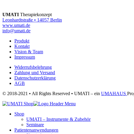
UMATI
Therapiekonzept
Leonhardtstraße • 14057 Berlin
www.umati.de
info@umati.de
Produkt
Kontakt
Vision & Team
Impressum
Widerrufsbelehrung
Zahlung und Versand
Datenschutzerklärung
AGB
© 2018-2021 • All Rights Reserved • UMATI – ein
UMAHAUS
Pro
Shop
UMATI – Instrumente & Zubehör
Seminare
Patientenanwendungen