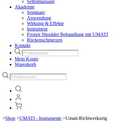
Selbstmassage
Akademie
Seminare
Anwendung
Wirkung & Effekte
Instrument
Frozen Shoulder Behandlung mit UMATI
Rückenschmerzen
Kontakt
Products
search
Mein Konto
Warenkorb
Products
search
>
Shop
>
UMATI - Instrumente
>
Umati-Richtwerkzeig