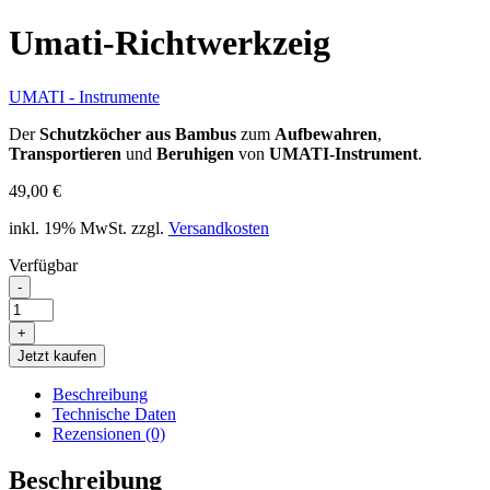
Umati-Richtwerkzeig
UMATI - Instrumente
Der
Schutzköcher aus Bambus
zum
Aufbewahren
,
Transportieren
und
Beruhigen
von
UMATI-Instrument
.
49,00
€
inkl. 19% MwSt.
zzgl.
Versandkosten
Verfügbar
-
Umati-
Richtwerkzeig
+
Menge
Jetzt kaufen
Beschreibung
Technische Daten
Rezensionen (0)
Beschreibung